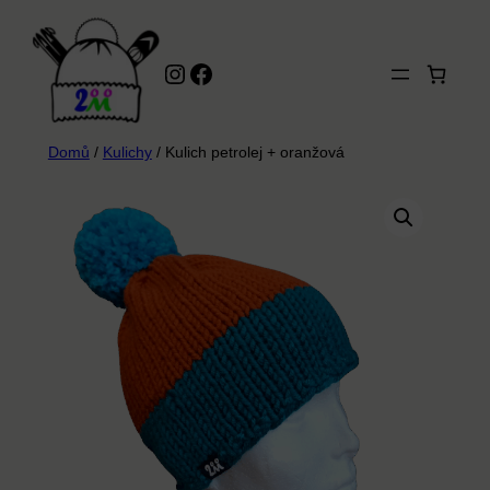
Přeskočit
na
Instagram
Facebook
obsah
Domů
/
Kulichy
/ Kulich petrolej + oranžová