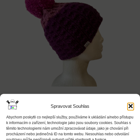
Spravovat Souhlas
Abychom poskytli co nejlepší služby, používáme k ukládání a/nebo přístupu
k informacím o zařízení, technologie jako jsou soubory cookies. Souhlas s
těmito technologiemi nám umožní zpracovávat údaje, jako je chování při
Kulich fialová + starorůžová
procházení nebo jedinečná ID na tomto webu. Nesouhlas nebo odvolání
souhlasu může nepříznivě ovlivnit určité vlastnosti a funkce.