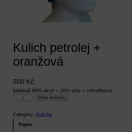
Kulich petrolej +
oranžová
500
Kč
Materiál 80% akryl + 20% vlna + mikrofleece
K
Přidat do košíku
u
l
Category:
Kulichy
i
Popis
c