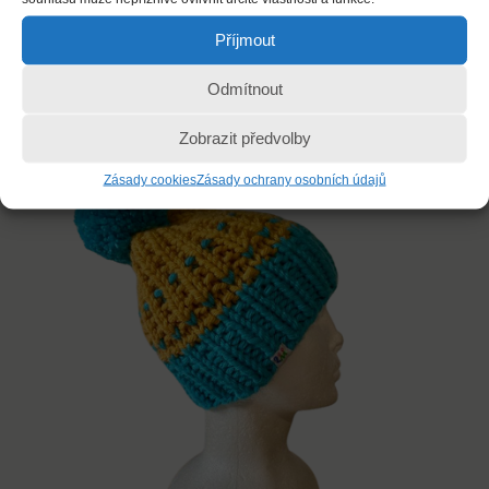
500
Kč
Příjmout
Přidat do košíku
Odmítnout
Zobrazit předvolby
Zásady cookies
Zásady ochrany osobních údajů