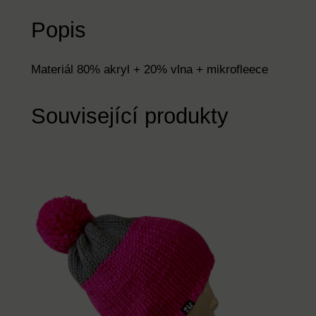
h
Popis
p
e
t
Materiál 80% akryl + 20% vlna + mikrofleece
r
o
Související produkty
l
e
j
+
o
r
a
n
ž
o
v