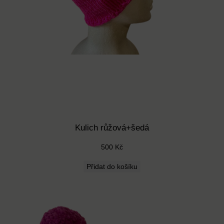
á
m
n
o
ž
s
t
v
í
Kulich růžová+šedá
500
Kč
Přidat do košíku