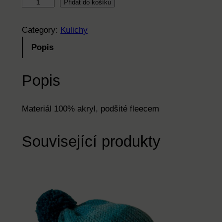
K
Přidat do košíku
u
l
Category:
Kulichy
i
Popis
c
h
Popis
š
e
d
Materiál 100% akryl, podšité fleecem
o
b
Související produkty
í
l
ý
m
e
l
í