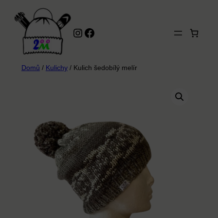
Přeskočit
na
Instagram
Facebook
obsah
Domů
/
Kulichy
/ Kulich šedobílý melír