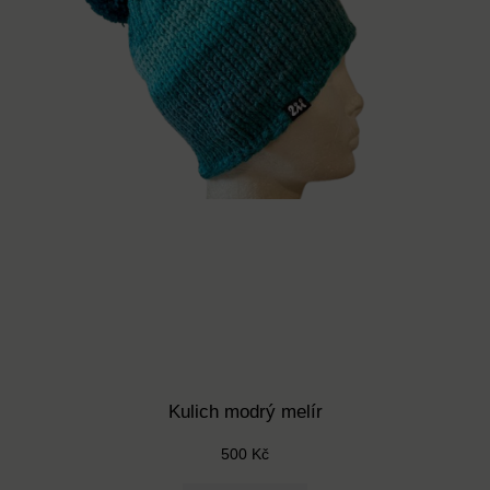
r
m
n
o
ž
s
t
v
í
Kulich modrý melír
500
Kč