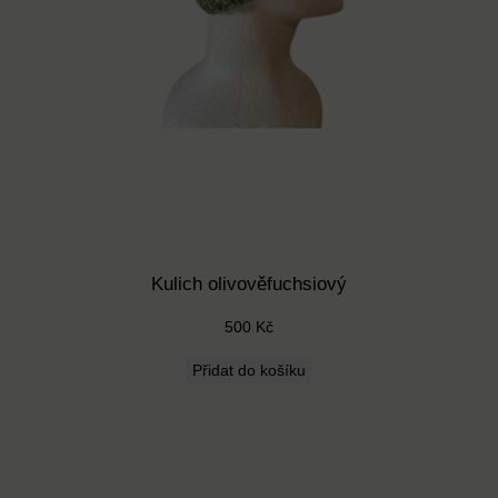
á
m
n
o
ž
s
t
v
í
Kulich olivověfuchsiový
500
Kč
Přidat do košíku