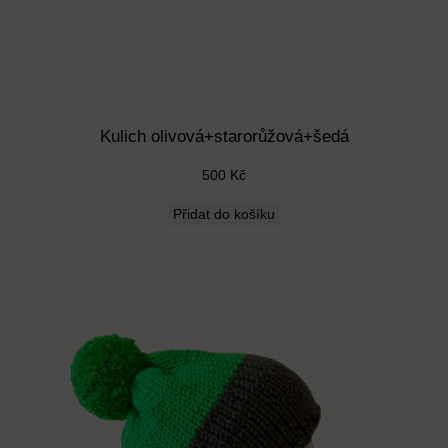
Kulich olivová+starorůžová+šedá
500
Kč
Přidat do košíku