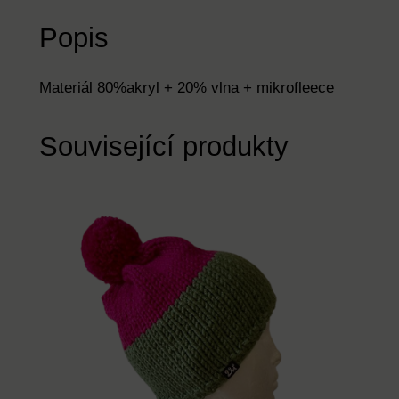
h
Popis
f
u
c
Materiál 80%akryl + 20% vlna + mikrofleece
h
s
Související produkty
i
o
v
á
+
m
i
n
t
o
v