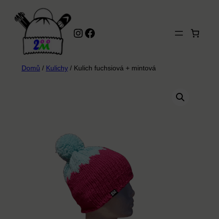
Přeskočit
na
Instagram
Facebook
obsah
Domů
/
Kulichy
/ Kulich fuchsiová + mintová