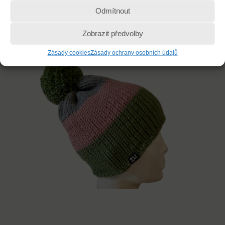
500
Kč
Odmítnout
Přidat do košíku
Zobrazit předvolby
Zásady cookies
Zásady ochrany osobních údajů