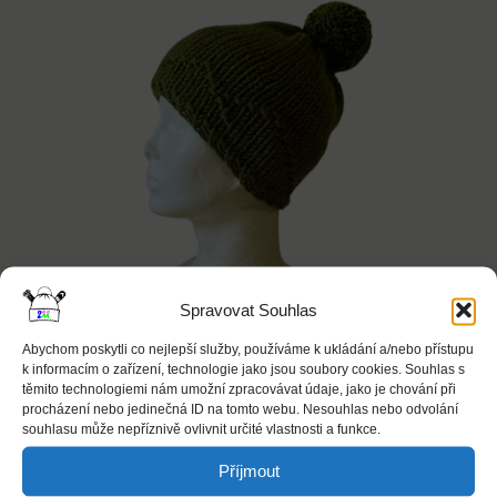
Spravovat Souhlas
Abychom poskytli co nejlepší služby, používáme k ukládání a/nebo přístupu
k informacím o zařízení, technologie jako jsou soubory cookies. Souhlas s
těmito technologiemi nám umožní zpracovávat údaje, jako je chování při
procházení nebo jedinečná ID na tomto webu. Nesouhlas nebo odvolání
souhlasu může nepříznivě ovlivnit určité vlastnosti a funkce.
Kulich khaki + hory
Příjmout