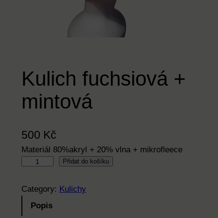
Kulich fuchsiová +
mintová
500
Kč
Materiál 80%akryl + 20% vlna + mikrofleece
K
Přidat do košíku
u
l
Category:
Kulichy
i
Popis
c