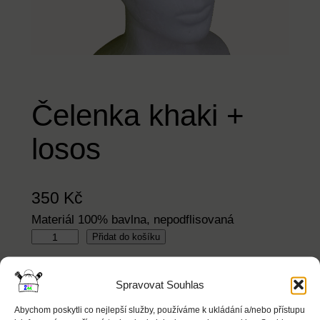
Čelenka khaki +
losos
350
Kč
Materiál 100% bavlna, nepodflisovaná
Č
Přidat do košíku
e
l
Category:
Čelenky – Jaro/Podzim
Spravovat Souhlas
e
Popis
Abychom poskytli co nejlepší služby, používáme k ukládání a/nebo přístupu
n