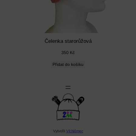
s
t
v
í
Čelenka starorůžová
350
Kč
Přidat do košíku
Vytvořil
Vít Němec