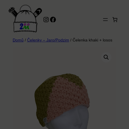
Přeskočit
na
Instagram
Facebook
obsah
Domů
/
Čelenky – Jaro/Podzim
/ Čelenka khaki + losos